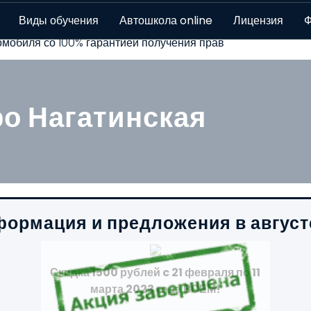
скве - 8 филиалов!
Виды обучения
Автошкола online
Лицензия
Ф
мобиля со 100% гарантией получения прав
ро Нагатинская
ормация и предложения в август
Скидка 1500 рублей c 21 февраля по 11
марта 2023 года ВСЕМ!