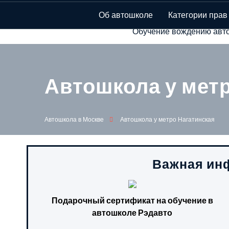
Автошкола в Мо
Об автошколе
Категории прав
Обучение вождению авто
Автошкола у мет
Автошкола в Москве
Автошкола у метро Нагатинская
Важная инф
Подарочный сертификат на обучение в
автошколе Рэдавто