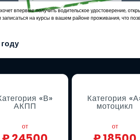
о хочет впервые получить водительское удостоверение, отк
и записаться на курсы в вашем районе проживания, что позв
 году
Категория «В»
Категория «А
АКПП
мотоцикл
от
от
₽
24500
₽
18500