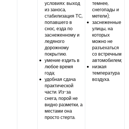
условиях: выход
темнее,
из заноса,
снегопады и
стабилизация ТС,
метели);
попавшего в
заснеженные
снос, езда по
улицы, на
заснеженному и
которых
ледяного
можно не
дорожному
разъехаться
покрытию.
со встречным
умение ездить в
автомобилем;
любое время
низкая
года;
температура
удобная сдача
воздуха.
практической
части. Из-за
снега, порой не
видно разметки, а
местами она
просто стерта.