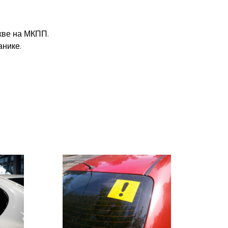
кве на МКПП.
анике.