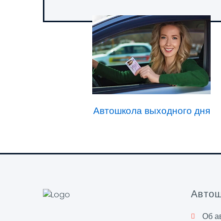
Автошкола выходного дня
Автош
Об а