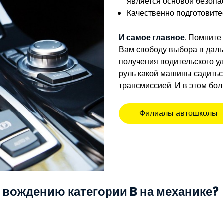
является основой безопа
Качественно подготовите
И самое главное
. Помните
Вам свободу выбора в дал
получения водительского у
руль какой машины садитьс
трансмиссией. И в этом бо
Филиалы автошколы
е вождению категории B на механике?