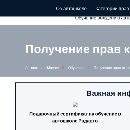
Автошкола в Мо
Об автошколе
Категории прав
Обучение вождению авто
Получение прав к
Автошкола в Москве
Обучение
Получение прав катег
Важная инф
Подарочный сертификат на обучение в
автошколе Рэдавто