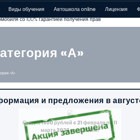
скве - 8 филиалов!
Виды обучения
Автошкола online
Лицензия
Ф
мобиля со 100% гарантией получения прав
атегория «А»
ория «А»
ормация и предложения в август
Скидка 1500 рублей c 21 февраля по 11
марта 2023 года ВСЕМ!