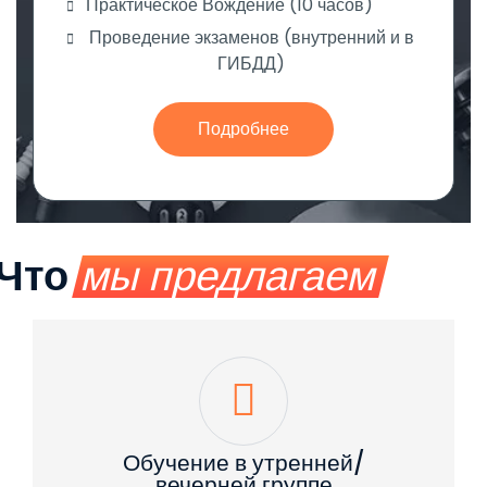
Практическое Вождение (10 часов)
Проведение экзаменов (внутренний и в
ГИБДД)
Подробнее
Что
мы предлагаем
Обучение в утренней/
вечерней группе