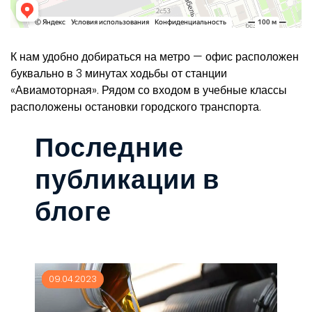
К нам удобно добираться на метро — офис расположен
буквально в 3 минутах ходьбы от станции
«Авиамоторная». Рядом со входом в учебные классы
расположены остановки городского транспорта.
Последние
публикации в
блоге
06.17.2024
06.17.2024
05.02.2024
05.02.2024
05.01.2024
02.10.2024
02.02.2024
02.02.2024
10.23.2023
10.23.2023
10.23.2023
09.04.2023