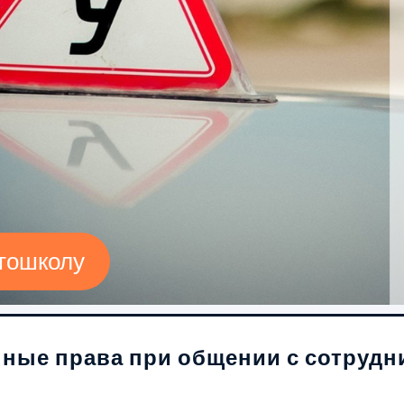
втошколу
нные права при общении с сотруд