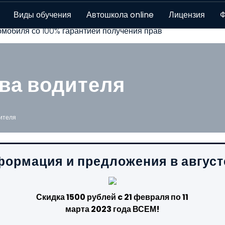
скве - 8 филиалов!
Виды обучения
Автошкола online
Лицензия
Ф
мобиля со 100% гарантией получения прав
ва водителя
ителя
ормация и предложения в август
Скидка 1500 рублей c 21 февраля по 11
марта 2023 года ВСЕМ!