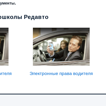
кументы.
тошколы Редавто
ителя
Электронные права водителя