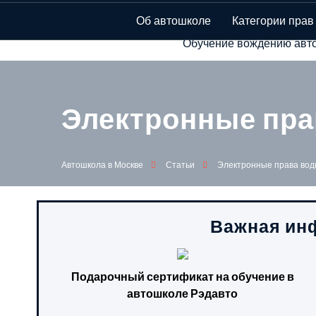
Автошкола в Мо
Об автошколе
Категории прав
Обучение вождению авто
Электронные пра
Автошкола в Москве
Статьи
Электронные права вод
Важная инф
Подарочный сертификат на обучение в
автошколе Рэдавто