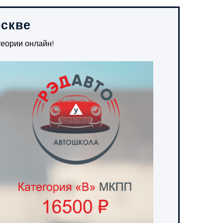
оскве
теории онлайн!