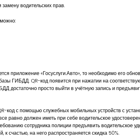
 замену водительских прав.
 можно:
тся приложение «Госуслуги.Авто», то необходимо его обнов
 базы ГИБДД. QR-код появится при нажатии на соответствую
ДД достаточно просто выйти в учётную запись и предъявит
 QR-код с помощью служебных мобильных устройств с уст
се равно должен иметь при себе водительское удостоверение 
требованию сотрудника полиции предъявить водительское удо
 к счастью, на него распространяется скидка 50%.