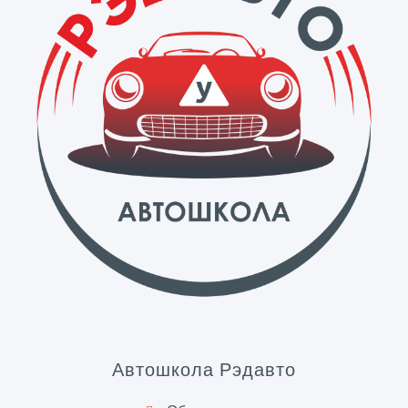
Автошкола Рэдавто