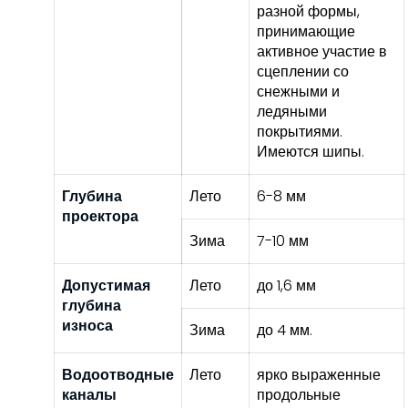
разной формы,
принимающие
активное участие в
сцеплении со
снежными и
ледяными
покрытиями.
Имеются шипы.
Глубина
Лето
6-8 мм
проектора
Зима
7-10 мм
Допустимая
Лето
до 1,6 мм
глубина
износа
Зима
до 4 мм.
Водоотводные
Лето
ярко выраженные
каналы
продольные