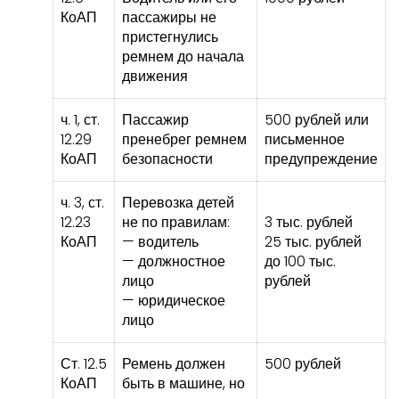
КоАП
пассажиры не
пристегнулись
ремнем до начала
движения
ч. 1, ст.
Пассажир
500 рублей или
12.29
пренебрег ремнем
письменное
КоАП
безопасности
предупреждение
ч. 3, ст.
Перевозка детей
12.23
не по правилам:
3 тыс. рублей
КоАП
— водитель
25 тыс. рублей
— должностное
до 100 тыс.
лицо
рублей
— юридическое
лицо
Ст. 12.5
Ремень должен
500 рублей
КоАП
быть в машине, но