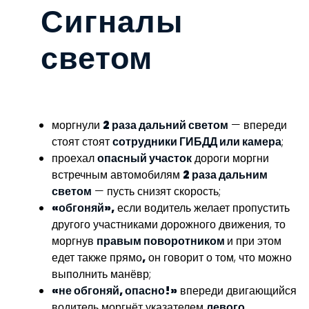
Сигналы
светом
моргнули
2 раза дальний светом
— впереди
стоят стоят
сотрудники ГИБДД или камера
;
проехал
опасный участок
дороги моргни
встречным автомобилям
2 раза дальним
светом
— пусть снизят скорость;
«обгоняй»,
если водитель желает пропустить
другого участниками дорожного движения, то
моргнув
правым поворотником
и при этом
едет также прямо
,
он говорит о том, что можно
выполнить манёвр;
«не обгоняй, опасно!»
впереди двигающийся
водитель моргнёт указателем
левого