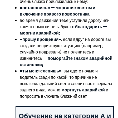
очень близко приблизились к нему;
«
остановись
» — моргание светом и
включение правого поворотника
.
во время движения тебе уступили дорогу или
как-то помогли не забудь
отблагодарить —
моргни аварийкой;
«прошу прощения»
, если вдруг на дороге вы
создали неприятную ситуацию (например,
случайно подрезали) не поленитесь и
извинитесь —
поморгайте знаком аварийной
остановки;
«ты меня слепишь»
, вы едете ночью и
водитель сзади по какой-то причине не
выключил дальний свет и слепит вас в зеркала
заднего вида, можно
моргнуть аварийкой
и
попросить включить ближний свет.
Обучение на категории А и